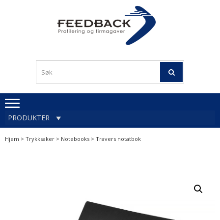
Skip
Skip
to
to
navigation
content
Profileringsartikler med
PROFILERINGSA
logo
OG FIRMAGA
FEEDBACK
PRODUKTER
Hjem
>
Trykksaker
>
Notebooks
> Travers notatbok