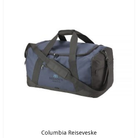
på
produktsiden
Dette
Columbia Reiseveske
produktet