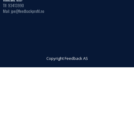
Tlf: 93413990
Mail: jpe@feedbackprofil.no
Copyright Feedback AS