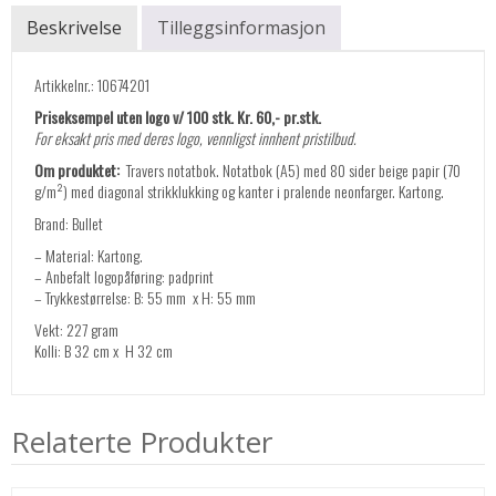
Beskrivelse
Tilleggsinformasjon
Artikkelnr.: 10674201
Priseksempel uten logo v/ 100 stk. Kr. 60,- pr.stk.
For eksakt pris med deres logo, vennligst innhent pristilbud.
Om produktet:
Travers notatbok. Notatbok (A5) med 80 sider beige papir (70
g/m²) med diagonal strikklukking og kanter i pralende neonfarger. Kartong.
Brand: Bullet
– Material: Kartong.
– Anbefalt logopåføring: padprint
– Trykkestørrelse: B: 55 mm x H: 55 mm
Vekt: 227 gram
Kolli: B 32 cm x H 32 cm
Relaterte Produkter