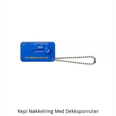
Dette
Kepi Nøkkelring Med Dekksporruter
produktet