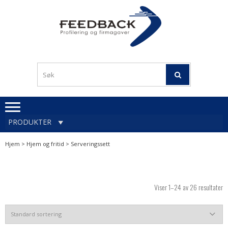
Skip
Skip
to
to
navigation
content
Profileringsartikler med
PROFILERINGSA
logo
OG FIRMAGA
FEEDBACK
PRODUKTER
Hjem
>
Hjem og fritid
> Serveringssett
Viser 1–24 av 26 resultater