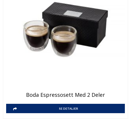
produktsiden
Boda Espressosett Med 2 Deler
SE DETALJER