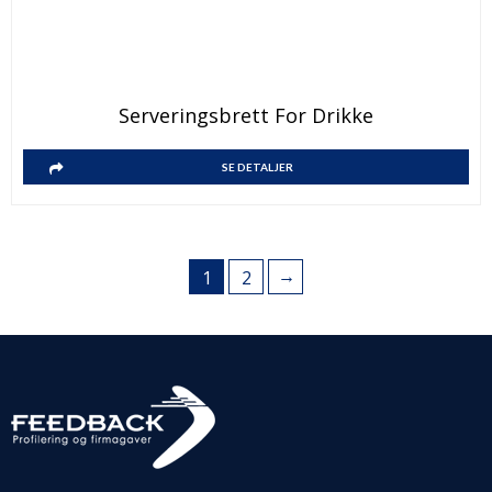
Serveringsbrett For Drikke
SE DETALJER
→
1
2