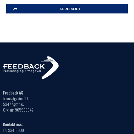
SE DETALJER
Feedback AS
Tranevågveien 10
5347 Ågotnes
Org. nr: 965998047
Kontakt oss:
Tlf: 93413990