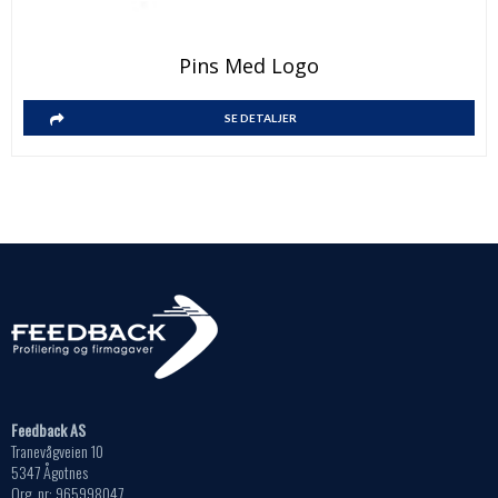
Pins Med Logo
SE DETALJER
Feedback AS
Tranevågveien 10
5347 Ågotnes
Org. nr: 965998047