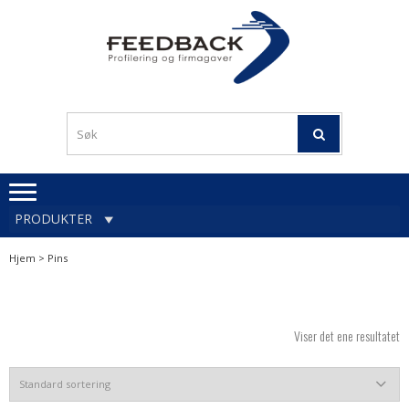
Skip
Skip
to
to
navigation
content
Profileringsartikler med
PROFILERINGSA
logo
OG FIRMAGA
FEEDBACK
PRODUKTER
Hjem
> Pins
Viser det ene resultatet