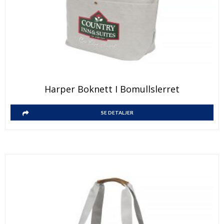
Harper Boknett I Bomullslerret
SE DETALJER