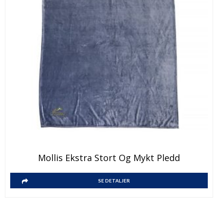
produktsiden
Dette
Mollis Ekstra Stort Og Mykt Pledd
produktet
har
Dette
SE DETALJER
flere
produktet
varianter.
har
Alternativene
flere