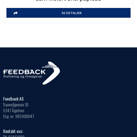
SE DETALJER
Feedback AS
Tranevågveien 10
5347 Ågotnes
Org. nr: 965998047
Kontakt oss:
Tlf: 93413990