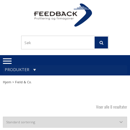
Skip
Skip
to
to
navigation
content
Profileringsartikler med
PROFILERINGSA
logo
OG FIRMAGA
FEEDBACK
PRODUKTER
Hjem
> Field & Co.
Viser alle 8 resultater