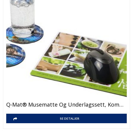
på
produktsiden
Q-Mat® Musematte Og Underlagssett, Kombinasjon 2
SE DETALJER