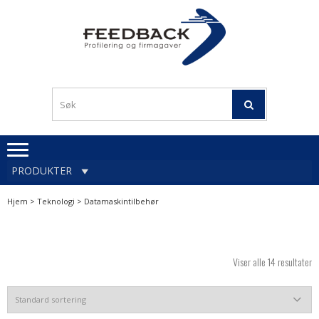
Skip
Skip
to
to
navigation
content
Profileringsartikler med
PROFILERINGSA
logo
OG FIRMAGA
FEEDBACK
PRODUKTER
Hjem
>
Teknologi
> Datamaskintilbehør
Viser alle 14 resultater