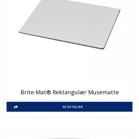
Brite-Mat® Rektangulær Musematte
SE DETALJER