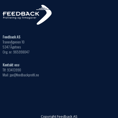
Feedback AS
Tranevågveien 10
5347 Ågotnes
Org. nr: 965998047
Kontakt oss:
Tlf: 93413990
Mail: jpe@feedbackprofil.no
Copyright Feedback AS