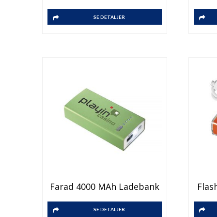
SE DETALJER
Farad 4000 MAh Ladebank
Flas
SE DETALJER