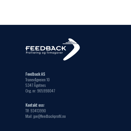
kan
varianter.
velges
Alternativene
på
kan
produktsiden
velges
på
produktsiden
Feedback AS
Tranevågveien 10
5347 Ågotnes
Org. nr: 965998047
Kontakt oss:
Tlf: 93413990
Mail: jpe@feedbackprofil.no