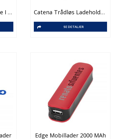
Bora Trådløs Ladeplate I Tre
Catena Trådløs Ladeholder Til Telefon
SE DETALJER
Dette
ader
Edge Mobillader 2000 MAh