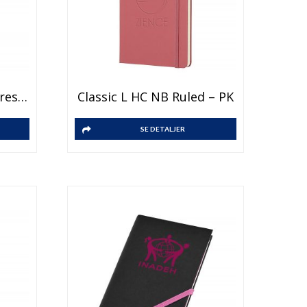
Brite-Americano® Espresso 250 Ml Isolert Kopp
Classic L HC NB Ruled – PK
SE DETALJER
vene
vene
den
den