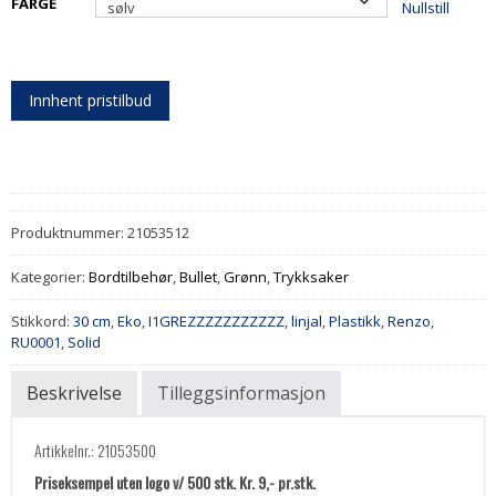
FARGE
Nullstill
Innhent pristilbud
Produktnummer:
21053512
Kategorier:
Bordtilbehør
,
Bullet
,
Grønn
,
Trykksaker
Stikkord:
30 cm
,
Eko
,
I1GREZZZZZZZZZZZ
,
linjal
,
Plastikk
,
Renzo
,
RU0001
,
Solid
Beskrivelse
Tilleggsinformasjon
Artikkelnr.: 21053500
Priseksempel uten logo v/ 500 stk. Kr. 9,- pr.stk.