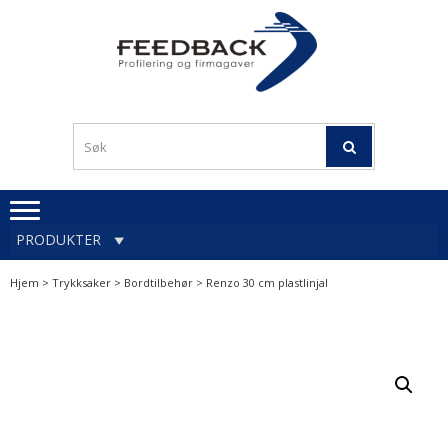
Skip
Skip
to
to
navigation
content
Profileringsartikler med
PROFILERINGSA
logo
OG FIRMAGA
FEEDBACK
PRODUKTER
Hjem
>
Trykksaker
>
Bordtilbehør
> Renzo 30 cm plastlinjal