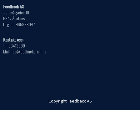
Feedback AS
Tranevågveien 10
5347 Ågotnes
Org. nr: 965998047
Kontakt oss:
Tlf: 93413990
Mail: jpe@feedbackprofil.no
Copyright Feedback AS