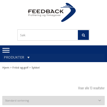
Skip
Skip
to
to
navigation
content
Profileringsartikler med
PROFILERINGSA
logo
OG FIRMAGA
FEEDBACK
PRODUKTER
Hjem
>
Fritid og golf
> Sykkel
Viser alle 13 resultater