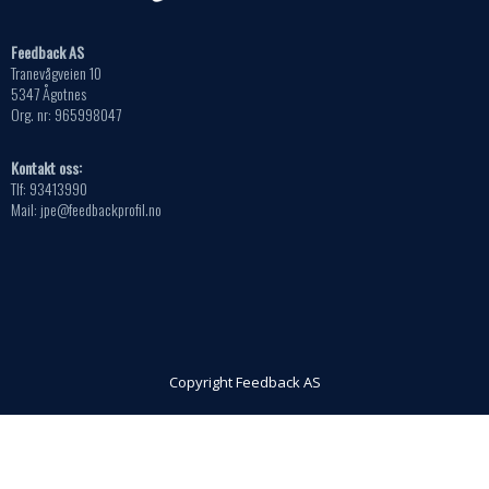
Feedback AS
Tranevågveien 10
5347 Ågotnes
Org. nr: 965998047
Kontakt oss:
Tlf: 93413990
Mail: jpe@feedbackprofil.no
Copyright Feedback AS