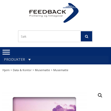
Skip
Skip
to
to
navigation
content
Profileringsartikler med
PROFILERINGSA
logo
OG FIRMAGA
FEEDBACK
PRODUKTER
Hjem
>
Data & Kontor
>
Musematte
> Musematte