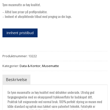
Tynn musematte av høy kvalitet.
– Alltid lave priser på profilprodukter.
– Innhent et uforpliktende tilbud med preging av din logo.
Innhent pristilbud
Produktnummer:
13222
Kategorier:
Data & Kontor
,
Musematte
Beskrivelse
En tynn musematte av høy kvalitet med sklisikker underside. Utrolig god
fargegjengivelse med en eksepsjonell trykkoverflate for budskapet ditt.
Praktisk talt evigvarende ved normal bruk. 100% perfekt styring av musen med
både standard og optisk mus takket være patentert teknikk. Fototrykk er