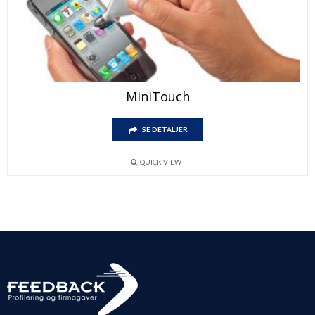
MiniTouch
SE DETALJER
QUICK VIEW