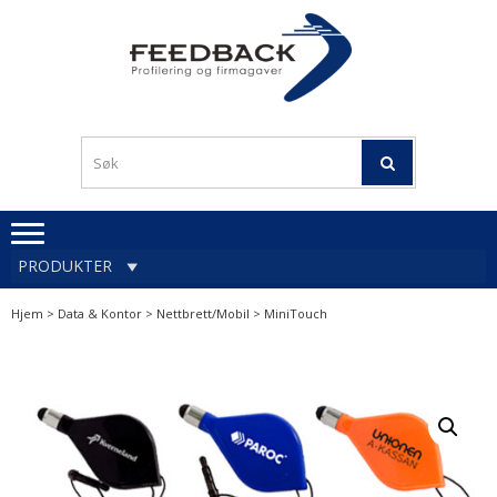
Skip
Skip
to
to
navigation
content
Profileringsartikler med
PROFILERINGSA
logo
OG FIRMAGA
FEEDBACK
PRODUKTER
Hjem
>
Data & Kontor
>
Nettbrett/Mobil
> MiniTouch