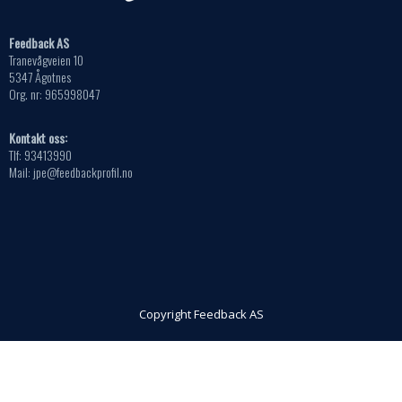
Feedback AS
Tranevågveien 10
5347 Ågotnes
Org. nr: 965998047
Kontakt oss:
Tlf: 93413990
Mail: jpe@feedbackprofil.no
Copyright Feedback AS