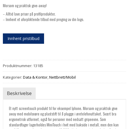
Morsom og praktisk give-away!
– Alltid lave priser på profilprodukter.
– Innhent et uforpliktende tilbud med preging av din logo.
Innhent pristilbud
Produktnummer:
13185
Kategorier:
Data & Kontor
,
Nettbrett/Mobil
Beskrivelse
Et nytt screentouch produkt til for eksempel Iphone. Morsom og praktisk give
away med mobilsnøre og plaststift til å plugge i øretelefonuttaket. Svært bra
ergometrisk utformet, også for personer med nedsatt gripeevne. Som
standardfager lagerholdes MiniTouch i hvit med bakside i metall, men den kan