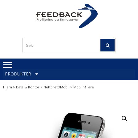
Skip
Skip
to
to
navigation
content
Profileringsartikler med
PROFILERINGSA
logo
OG FIRMAGA
FEEDBACK
PRODUKTER
Hjem
>
Data & Kontor
>
Nettbrett/Mobil
> Mobilhållare