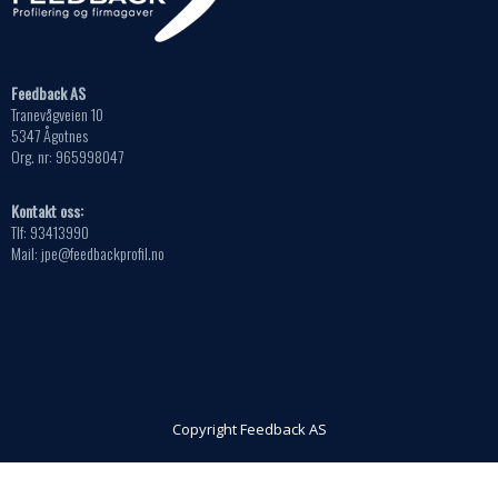
Feedback AS
Tranevågveien 10
5347 Ågotnes
Org. nr: 965998047
Kontakt oss:
Tlf: 93413990
Mail: jpe@feedbackprofil.no
Copyright Feedback AS