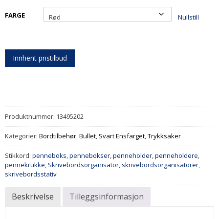
FARGE
Nullstill
Innhent pristilbud
Produktnummer:
13495202
Kategorier:
Bordtilbehør
,
Bullet
,
Svart Ensfarget
,
Trykksaker
Stikkord:
penneboks
,
pennebokser
,
penneholder
,
penneholdere
,
pennekrukke
,
Skrivebordsorganisator
,
skrivebordsorganisatorer
,
skrivebordsstativ
Beskrivelse
Tilleggsinformasjon