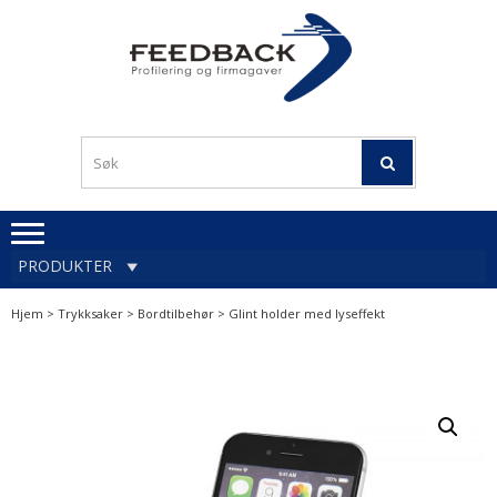
Skip
Skip
to
to
navigation
content
Profileringsartikler med
PROFILERINGSA
logo
OG FIRMAGA
FEEDBACK
PRODUKTER
Hjem
>
Trykksaker
>
Bordtilbehør
> Glint holder med lyseffekt