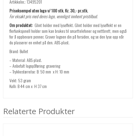
Artikkelnr.: 13495201
Priseksempel uten logo v/ 100 stk. Kr. 30,- pr.stk.
For eksakt pris med deres logo, vennligst innhent pristilbud.
Om produktet:
Glint holder med lyseffekt. Glint holder med lyseffekt er en
flerfunksjonell holder som kan brukes til smarttelefoner og nettbrett, men også
for å oppbevare penner. Graver logoen din på forsiden, og se den lyse opp når
du plasserer en enhet på den. ABS-plast.
Brand: Bullet
– Material: ABS-plast.
– Anbefalt logopåføring: gravering
– Trykkestørrelse: B: 50 mm x H: 10 mm
Vekt: 53 gram
Kolli: B 44 cm x H 37 cm
Relaterte Produkter