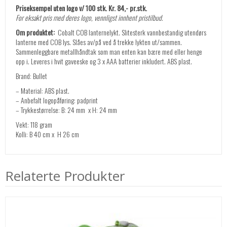
Priseksempel uten logo v/ 100 stk. Kr. 84,- pr.stk.
For eksakt pris med deres logo, vennligst innhent pristilbud.
Om produktet:
Cobalt COB lanternelykt. Slitesterk vannbestandig utendørs
lanterne med COB lys. Slåes av/på ved å trekke lykten ut/sammen.
Sammenleggbare metallhåndtak som man enten kan bære med eller henge
opp i. Leveres i hvit gaveeske og 3 x AAA batterier inkludert. ABS plast.
Brand: Bullet
– Material: ABS plast.
– Anbefalt logopåføring: padprint
– Trykkestørrelse: B: 24 mm x H: 24 mm
Vekt: 118 gram
Kolli: B 40 cm x H 26 cm
Relaterte Produkter