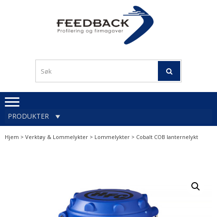
Skip
Skip
to
to
navigation
content
Profileringsartikler med
PROFILERINGSA
logo
OG FIRMAGA
FEEDBACK
PRODUKTER
Hjem
>
Verktøy & Lommelykter
>
Lommelykter
> Cobalt COB lanternelykt