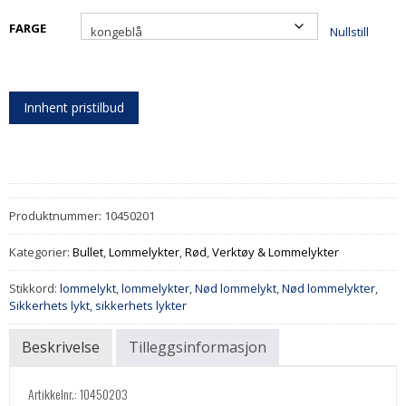
FARGE
Nullstill
Innhent pristilbud
Produktnummer:
10450201
Kategorier:
Bullet
,
Lommelykter
,
Rød
,
Verktøy & Lommelykter
Stikkord:
lommelykt
,
lommelykter
,
Nød lommelykt
,
Nød lommelykter
,
Sikkerhets lykt
,
sikkerhets lykter
Beskrivelse
Tilleggsinformasjon
Artikkelnr.: 10450203