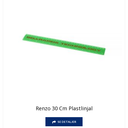
Dette
Renzo 30 Cm Plastlinjal
produktet
har
Dette
flere
SE DETALJER
produktet
varianter.