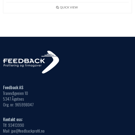
har
Alternativene
flere
kan
QUICK VIEW
varianter.
velges
Alternativene
på
kan
produktsiden
velges
på
produktsiden
Feedback AS
Tranevågveien 10
5347 Ågotnes
Org. nr: 965998047
Kontakt oss:
Tlf: 93413990
Mail: jpe@feedbackprofil.no