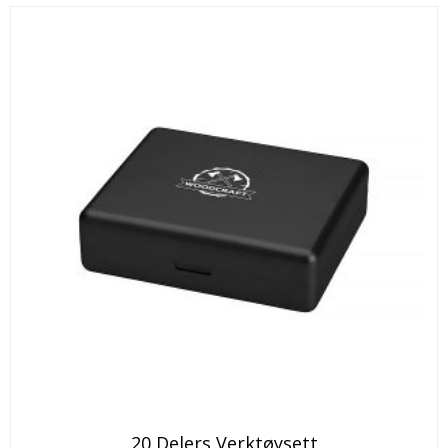
20 Delers Verktøysett