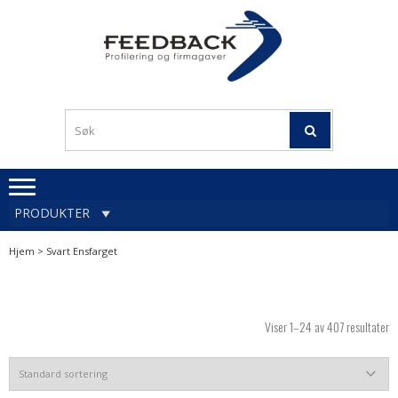
Skip
Skip
to
to
navigation
content
Profileringsartikler med
PROFILERINGSA
logo
OG FIRMAGA
FEEDBACK
PRODUKTER
Hjem
> Svart Ensfarget
Viser 1–24 av 407 resultater