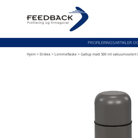
Skip
Skip
to
to
navigation
content
Profileringsartikler med logo
PROFILERINGSARTI
PROFILERINGSARTIKLER O
Hjem
>
Drikke
>
Lommeflaske
> Gallup matt 500 ml vakuumisolert 