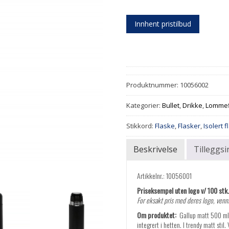
Innhent pristilbud
Produktnummer:
10056002
Kategorier:
Bullet
,
Drikke
,
Lommef
Stikkord:
Flaske
,
Flasker
,
Isolert 
Beskrivelse
Tilleggs
Artikkelnr.: 10056001
Priseksempel uten logo v/ 100 stk. 
For eksakt pris med deres logo, vennl
Om produktet:
Gallup matt 500 ml 
integrert i hetten. I trendy matt stil