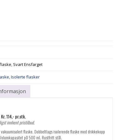
laske
,
Svart Ensfarget
flaske
,
Isolerte flasker
informasjon
Kr. 114,- pr.stk.
igst innhent pristilbud.
vakuumisolert flaske. Dobbeltlags isolerende flaske med drikkekopp
. Volumkapasitet på 500 ml. Rustfritt stål.