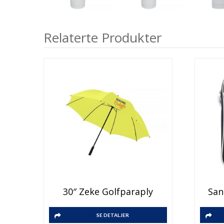
Relaterte Produkter
Dette
30″ Zeke Golfparaply
San
produktet
har
Dette
flere
SE DETALJER
produktet
varianter.