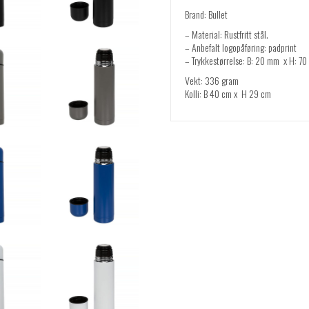
Brand: Bullet
– Material: Rustfritt stål.
– Anbefalt logopåføring: padprint
– Trykkestørrelse: B: 20 mm x H: 7
Vekt: 336 gram
Kolli: B 40 cm x H 29 cm