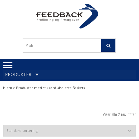
Skip
Skip
to
to
navigation
content
Profileringsartikler med
PROFILERINGSA
logo
OG FIRMAGA
FEEDBACK
PRODUKTER
Hjem
> Produkter med stikkord «Isolerte flasker»
Viser alle 2 resultater