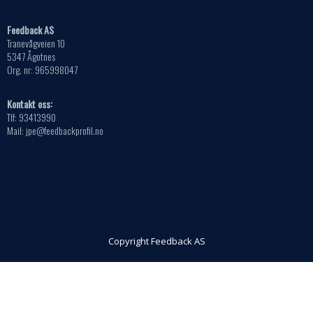
Feedback AS
Tranevågveien 10
5347 Ågotnes
Org. nr: 965998047
Kontakt oss:
Tlf: 93413990
Mail: jpe@feedbackprofil.no
Copyright Feedback AS