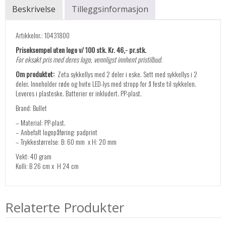
Beskrivelse
Tilleggsinformasjon
Artikkelnr.: 10431800
Priseksempel uten logo v/ 100 stk. Kr. 46,- pr.stk.
For eksakt pris med deres logo, vennligst innhent pristilbud.
Om produktet:
Zeta sykkellys med 2 deler i eske. Sett med sykkellys i 2
deler. Inneholder røde og hvite LED-lys med stropp for å feste til sykkelen.
Leveres i plasteske. Batterier er inkludert. PP-plast.
Brand: Bullet
– Material: PP-plast.
– Anbefalt logopåføring: padprint
– Trykkestørrelse: B: 60 mm x H: 20 mm
Vekt: 40 gram
Kolli: B 26 cm x H 24 cm
Relaterte Produkter