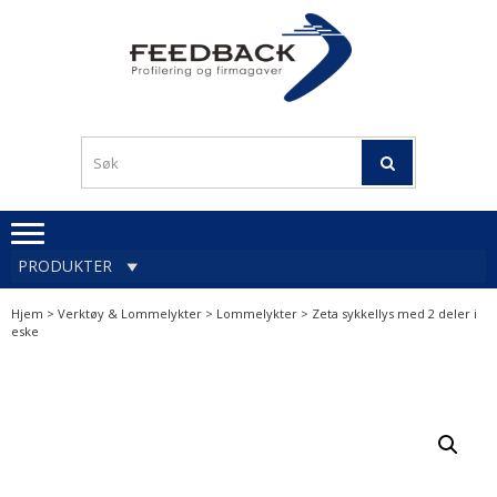
Skip
Skip
to
to
navigation
content
Profileringsartikler med
PROFILERINGSA
logo
OG FIRMAGA
FEEDBACK
PRODUKTER
Hjem
>
Verktøy & Lommelykter
>
Lommelykter
> Zeta sykkellys med 2 deler i
eske