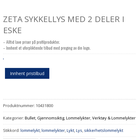
ZETA SYKKELLYS MED 2 DELER I
ESKE
– Alltid lave priser på profilprodukter.
– Innhent et uforpliktende tilbud med preging av din logo.
Innhent pristilbud
Produktnummer:
10431800
Kategorier:
Bullet
,
Gjennomsiktig
,
Lommelykter
,
Verktøy & Lommelykter
Stikkord:
lommelykt
,
lommelykter
,
Lykt
,
Lys
,
sikkerhetslommelykt