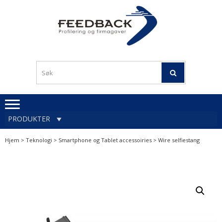
Skip
Skip
to
to
navigation
content
Profileringsartikler med
PROFILERINGSA
logo
OG FIRMAGA
FEEDBACK
PRODUKTER
Hjem
>
Teknologi
>
Smartphone og Tablet accessoiries
> Wire selfiestang