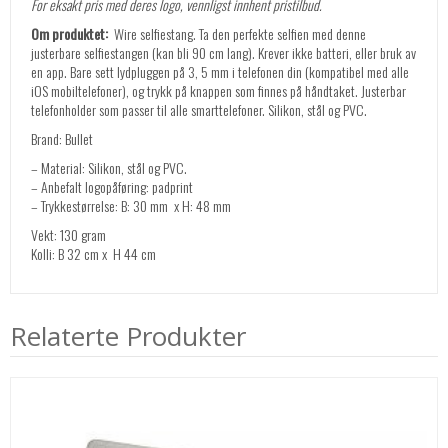
For eksakt pris med deres logo, vennligst innhent pristilbud.
Om produktet:
Wire selfiestang. Ta den perfekte selfien med denne
justerbare selfiestangen (kan bli 90 cm lang). Krever ikke batteri, eller bruk av
en app. Bare sett lydpluggen på 3, 5 mm i telefonen din (kompatibel med alle
iOS mobiltelefoner), og trykk på knappen som finnes på håndtaket. Justerbar
telefonholder som passer til alle smarttelefoner. Silikon, stål og PVC.
Brand: Bullet
– Material: Silikon, stål og PVC.
– Anbefalt logopåføring: padprint
– Trykkestørrelse: B: 30 mm x H: 48 mm
Vekt: 130 gram
Kolli: B 32 cm x H 44 cm
Relaterte Produkter