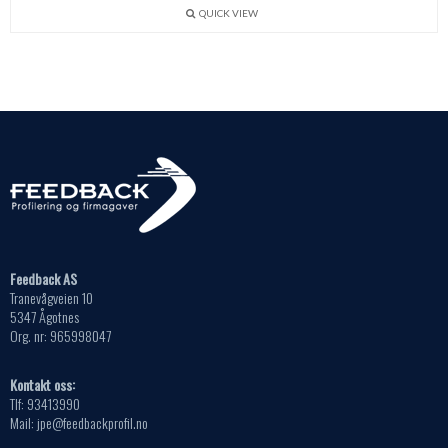
flere
kan
QUICK VIEW
varianter.
velges
Alternativene
på
kan
produktsiden
velges
på
produktsiden
Feedback AS
Tranevågveien 10
5347 Ågotnes
Org. nr: 965998047
Kontakt oss:
Tlf: 93413990
Mail: jpe@feedbackprofil.no