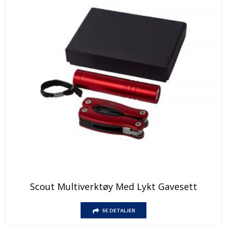
Dette
Scout Multiverktøy Med Lykt Gavesett
produktet
har
Dette
flere
SE DETALJER
produktet
varianter.
har
Alternativene