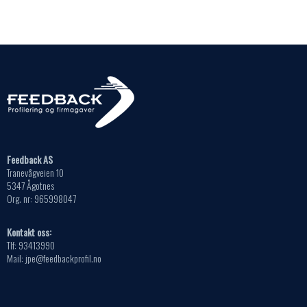
Alternativene
på
kan
produktsiden
velges
på
produktsiden
Feedback AS
Tranevågveien 10
5347 Ågotnes
Org. nr: 965998047
Kontakt oss:
Tlf: 93413990
Mail: jpe@feedbackprofil.no