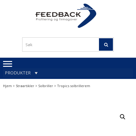
Skip
Skip
to
to
navigation
content
Profileringsartikler med
PROFILERINGSA
logo
OG FIRMAGA
FEEDBACK
PRODUKTER
Hjem
>
Strøartikler
>
Solbriller
> Tropics solbrillerem