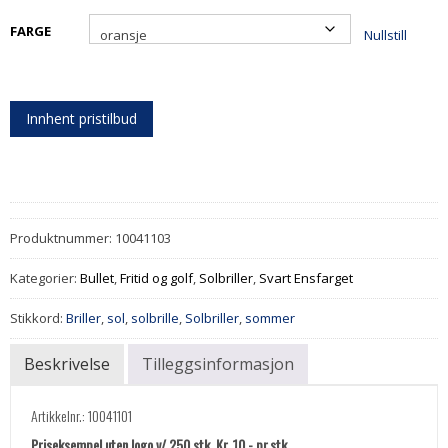
FARGE
Nullstill
Innhent pristilbud
Produktnummer:
10041103
Kategorier:
Bullet
,
Fritid og golf
,
Solbriller
,
Svart Ensfarget
Stikkord:
Briller
,
sol
,
solbrille
,
Solbriller
,
sommer
Beskrivelse
Tilleggsinformasjon
Artikkelnr.: 10041101
Priseksempel uten logo v/ 250 stk. Kr. 10,- pr.stk.