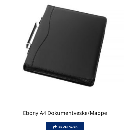
Dette
Ebony A4 Dokumentveske/mappe
produktet
har
Dette
flere
SE DETALJER
produktet