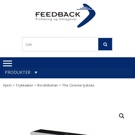
Skip
Skip
to
to
navigation
content
Profileringsartikler med
PROFILERINGSA
logo
OG FIRMAGA
FEEDBACK
PRODUKTER
Hjem
>
Trykksaker
>
Bordtilbehør
> The Cinema lysboks