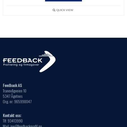
QUICK VIEW
Feedback AS
Tranevågveien 10
5347 Ågotnes
Org. nr: 965998047
Kontakt oss:
Tlf: 93413990
Mail: jpe@feedbackprofil.no