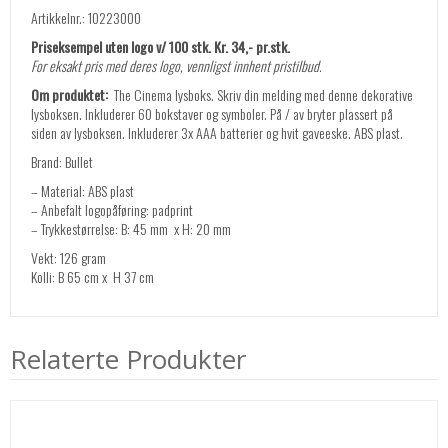
Artikkelnr.: 10223000
Priseksempel uten logo v/ 100 stk. Kr. 34,- pr.stk.
For eksakt pris med deres logo, vennligst innhent pristilbud.
Om produktet:
The Cinema lysboks. Skriv din melding med denne dekorative
lysboksen. Inkluderer 60 bokstaver og symboler. På / av bryter plassert på
siden av lysboksen. Inkluderer 3x AAA batterier og hvit gaveeske. ABS plast.
Brand: Bullet
– Material: ABS plast
– Anbefalt logopåføring: padprint
– Trykkestørrelse: B: 45 mm x H: 20 mm
Vekt: 126 gram
Kolli: B 65 cm x H 37 cm
Relaterte Produkter