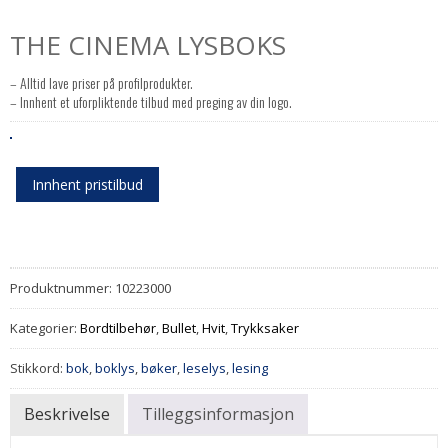
THE CINEMA LYSBOKS
– Alltid lave priser på profilprodukter.
– Innhent et uforpliktende tilbud med preging av din logo.
Innhent pristilbud
Produktnummer:
10223000
Kategorier:
Bordtilbehør
,
Bullet
,
Hvit
,
Trykksaker
Stikkord:
bok
,
boklys
,
bøker
,
leselys
,
lesing
Beskrivelse
Tilleggsinformasjon