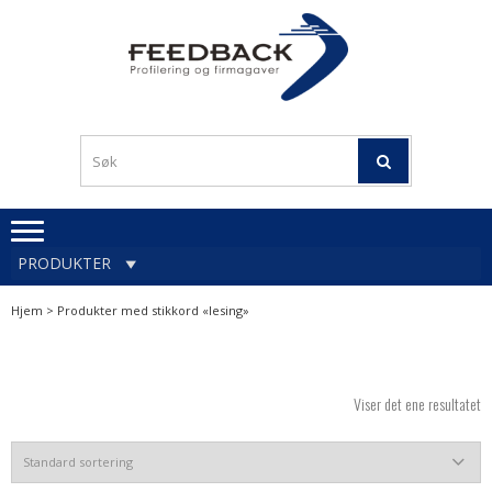
Skip
Skip
to
to
navigation
content
Profileringsartikler med
PROFILERINGSA
logo
OG FIRMAGA
FEEDBACK
PRODUKTER
Hjem
> Produkter med stikkord «lesing»
Viser det ene resultatet