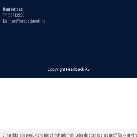
Kontakt oss:
Tlf: 93413990
Mail: jpe@feedbackprofil.no
Copyright Feedback AS
Vi har ikke alle produktene ute på nettsiden vår. Leter du etter noe spesielt? Sjekk ut vår