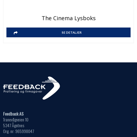
The Cinema Lysboks
SE DETALJER
Feedback AS
Tranevågveien 10
5347 Ågotnes
Org. nr: 965998047