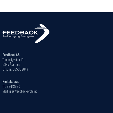
Feedback AS
Tranevågveien 10
5347 Ågotnes
Org. nr: 965998047
Kontakt oss:
Tlf: 93413990
Mail: jpe@feedbackprofil.no