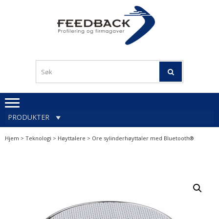
Skip
Skip
to
to
navigation
content
Profileringsartikler med
PROFILERINGSA
logo
OG FIRMAGA
FEEDBACK
PRODUKTER
Hjem
>
Teknologi
>
Høyttalere
> Ore sylinderhøyttaler med Bluetooth®