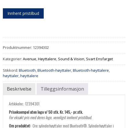
Innhent pristilbud
Produktnummer:
12394302
Kategorier:
Avenue
,
Høyttalere
,
Sound & Vision
,
Svart Ensfarget
Stikkord:
Bluetooth
,
Bluetooth-høyttaler
,
Bluetooth-høyttalere
,
høyttaler
,
høyttalere
Beskrivelse
Tilleggsinformasjon
Artikkelnr.: 12394301
Priseksempel uten logo v/ 50 stk. Kr. 145,- pr.stk.
For eksakt pris med deres logo, vennligst innhent pristilbud.
Om produktet:
Ore sylinderhøyttaler med Bluetooth®. Sylinderhøyttaler i