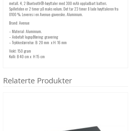
metall. 4, 2 Bluetooth®-høyttaler med 300 mAh oppladbart batteri.
Spilletiden er 2 timer på maks volum. Det tar 23 timer å lade høyttaleren fra
0100 %. Leveres i en Avenue-gaveeske. Aluminium.
Brand: Avenue
– Material: Aluminium.
– Anbefalt logopåføring: gravering
– Trykkestørrelse: B: 20 mm x H: 16 mm
Vekt: 150 gram
Kolli: B 40 cm x H 15 cm
Relaterte Produkter