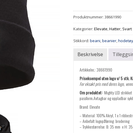
Produktnummer:
38661990
Kategorier:
Elevate
,
Hatter
,
Svart
Stikkord:
beani
,
beanier
,
hodetø
Beskrivelse
Tilleggs
Artikkelnr.: 38661990
Priseksempel uten logo v/ 5 stk. Kr
For eksakt pris med deres logo, vennl
Om produktet:
Mighty LED strikket 
passform.Avtagbar og oppladbar sykke
Brand: Elevate
– Material: 100% Akryl, 1 x 1 ribbest
– Anbefalt logopåføring: brodering
– Trykkestørrelse: B: 35 mm x H: 3