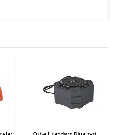
neler
Cube Utendørs Bluetooth® Høyttaler