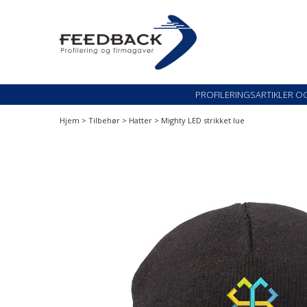
Skip
Skip
to
to
navigation
content
Profileringsartikler med logo
PROFILERINGSARTI
PROFILERINGSARTIKLER O
Hjem
>
Tilbehør
>
Hatter
> Mighty LED strikket lue