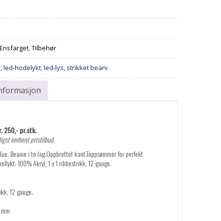
 Ensfarget
,
Tilbehør
y
,
led-hodelykt
,
led-lys
,
strikket beani
informasjon
. 250,- pr.stk.
igst innhent pristilbud.
lue. Beanie i to lag.Oppbrettet kant.Toppsømmer for perfekt
llykt. 100% Akryl, 1 x 1 ribbestrikk, 12 gauge.
rikk, 12 gauge.
5 mm