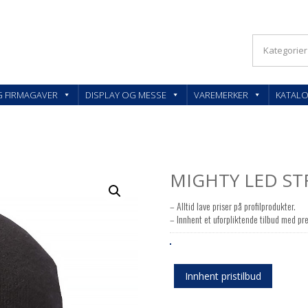
KLER OG FIRMAGAVER – FEEDBACK AS
G FIRMAGAVER
DISPLAY OG MESSE
VAREMERKER
KATAL
MIGHTY LED ST
– Alltid lave priser på profilprodukter.
– Innhent et uforpliktende tilbud med pre
Innhent pristilbud