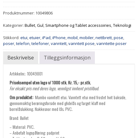
Produktnummer:
10049806
Kategorier:
Bullet
,
Gul
,
Smartphone og Tablet accessoiries
,
Teknologi
Stikkord:
etui
,
etuier
,
iPad
,
iPhone
,
mobil
,
mobiler
,
nettbrett
,
pose
,
poser
,
telefon
,
telefoner
,
vanntett
,
vanntett pose
,
vanntette poser
Beskrivelse
Tilleggsinformasjon
Artikkelnr.: 10049801
Priseksempel uten logo v/ 1000 stk. Kr. 15,- pr.stk.
For eksakt pris med deres logo, vennligst innhent pristilbud.
Om produktet:
Mambo vanntett etui. Vanntett etui med frostet hvit bakside,
gjennomsiktig berøringsforside med glidelås og farget klaff med
borrelåslukking. Nakkesnor med lås. PVC.
Brand: Bullet
– Material: PVC.
– Anbefalt logopåføring: padprint