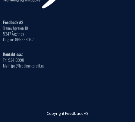
Feedback AS
Tranevågveien 10
5347 Ågotnes
Org. nr: 965998047
Kontakt oss:
Tlf: 93413990
Mail: jpe@feedbackprofil.no
Copyright Feedback AS