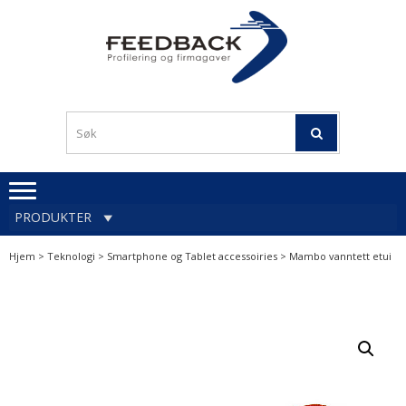
Skip
Skip
to
to
navigation
content
Profileringsartikler med
PROFILERINGSA
logo
OG FIRMAGA
FEEDBACK
PRODUKTER
Hjem
>
Teknologi
>
Smartphone og Tablet accessoiries
> Mambo vanntett etui