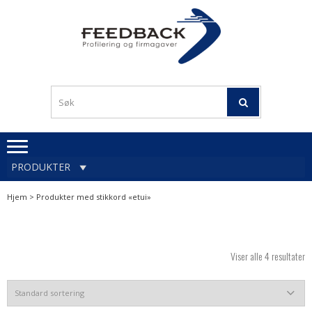
Skip
Skip
to
to
navigation
content
Profileringsartikler med
PROFILERINGSA
logo
OG FIRMAGA
FEEDBACK
PRODUKTER
Hjem
> Produkter med stikkord «etui»
Viser alle 4 resultater