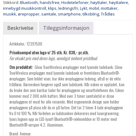
Stikkord:
Bluetooth
,
handsfree
,
Hodetelefoner
,
høyttaler
,
høyttalere
,
innebygd musikkontroll
,
klips
,
ledningsfri
,
Lykt
,
mobil
,
mottaker
,
musikk
,
ørepropper
,
samtale
,
smartphone
,
tilkobling
,
Trådløs
Beskrivelse
Tilleggsinformasjon
Artikkelnr.: 12397500
Priseksempel uten logo v/ 25 stk. Kr. 838,- pr.stk.
For eksakt pris med deres logo, vennligst innhent pristilbud.
Om produktet:
Glow TrueWireless øreplugger med lysende ladebank. Glow
TrueWireless øreplugger med lysende ladebank er fremtidens Bluetooth®-
øreplugger. Som bildet viser, har ikke ørepluggene ledning, altså er de ekte
trådløse. Bæreesken fungerer også som ladebank. Når esken er oppladet, kan
du bruke den som bærbar lader for ørepluggene og smarttelefonen din. Esken
kommer med 2 000 mAh batteri. Med over 3 timer samtaletid er disse
ørepluggene et must for alle reisende. Med ergonomisk design som holder
ørepluggene på plass når du er på farten. Det tar 2 timer å lade ørepluggene
fra 0 til 100 %. Når fordelen av ladebanken dekoreres med lasergravering,
lyses logoen opp av LED-lyset! Bluetooth®-rekkevidden er 10 meter med
Bluetooth®-versjon 4.2. Aluminium.
Brand: Avenue