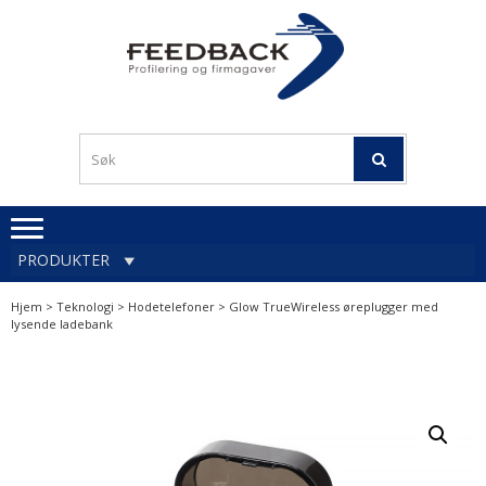
Skip
Skip
to
to
navigation
content
Profileringsartikler med
PROFILERINGSA
logo
OG FIRMAGA
FEEDBACK
PRODUKTER
Hjem
>
Teknologi
>
Hodetelefoner
> Glow TrueWireless øreplugger med
lysende ladebank