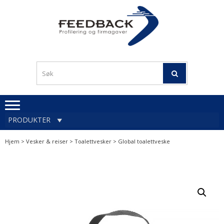
Skip
Skip
to
to
navigation
content
Profileringsartikler med
PROFILERINGSA
logo
OG FIRMAGA
FEEDBACK
PRODUKTER
Hjem
>
Vesker & reiser
>
Toalettvesker
> Global toalettveske