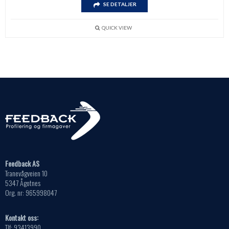
SE DETALJER
QUICK VIEW
Feedback AS
Tranevågveien 10
5347 Ågotnes
Org. nr: 965998047
Kontakt oss:
Tlf: 93413990