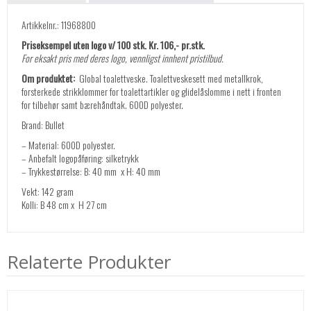
Artikkelnr.: 11968800
Priseksempel uten logo v/ 100 stk. Kr. 106,- pr.stk.
For eksakt pris med deres logo, vennligst innhent pristilbud.
Om produktet:
Global toalettveske. Toalettveskesett med metallkrok,
forsterkede strikklommer for toalettartikler og glidelåslomme i nett i fronten
for tilbehør samt bærehåndtak. 600D polyester.
Brand: Bullet
– Material: 600D polyester.
– Anbefalt logopåføring: silketrykk
– Trykkestørrelse: B: 40 mm x H: 40 mm
Vekt: 142 gram
Kolli: B 48 cm x H 27 cm
Relaterte Produkter