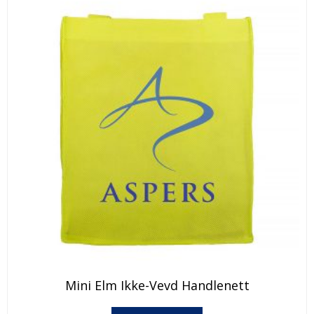
Dette
Mini Elm Ikke-Vevd Handlenett
produktet
har
Dette