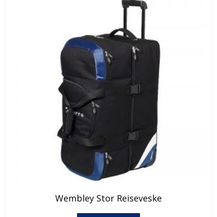
produktsiden
Wembley Stor Reiseveske