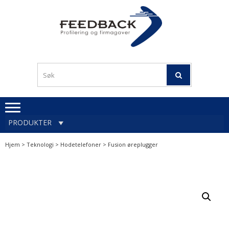
Skip
Skip
to
to
navigation
content
Profileringsartikler med
PROFILERINGSA
logo
OG FIRMAGA
FEEDBACK
PRODUKTER
Hjem
>
Teknologi
>
Hodetelefoner
> Fusion øreplugger