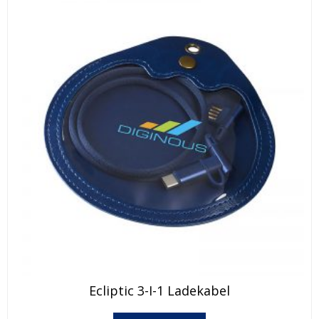
Dette
Ecliptic 3-I-1 Ladekabel
produktet
har
Dette