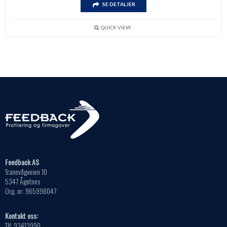
SE DETALJER
QUICK VIEW
Feedback AS
Tranevågveien 10
5347 Ågotnes
Org. nr: 965998047
Kontakt oss:
Tlf: 93413990