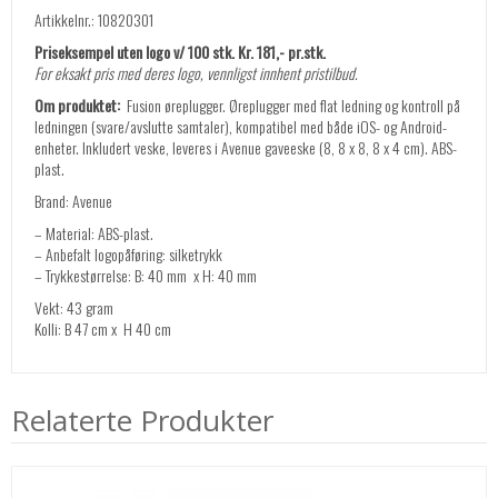
Artikkelnr.: 10820301
Priseksempel uten logo v/ 100 stk. Kr. 181,- pr.stk.
For eksakt pris med deres logo, vennligst innhent pristilbud.
Om produktet:
Fusion øreplugger. Øreplugger med flat ledning og kontroll på
ledningen (svare/avslutte samtaler), kompatibel med både iOS- og Android-
enheter. Inkludert veske, leveres i Avenue gaveeske (8, 8 x 8, 8 x 4 cm). ABS-
plast.
Brand: Avenue
– Material: ABS-plast.
– Anbefalt logopåføring: silketrykk
– Trykkestørrelse: B: 40 mm x H: 40 mm
Vekt: 43 gram
Kolli: B 47 cm x H 40 cm
Relaterte Produkter