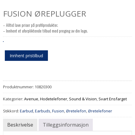
FUSION ØREPLUGGER
– Alltid lave priser på profilprodukter.
– Innhent et uforpliktende tilbud med preging av din logo.
Innhent pristilbud
Produktnummer:
10820300
Kategorier:
Avenue
,
Hodetelefoner
,
Sound & Vision
,
Svart Ensfarget
Stikkord:
Earbud
,
Earbuds
,
Fusion
,
Øretelefon
,
Øretelefoner
Beskrivelse
Tilleggsinformasjon