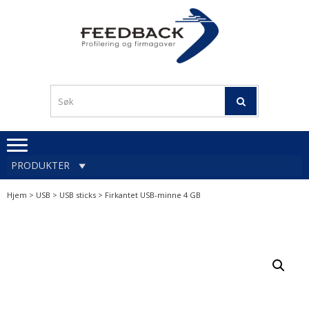
Skip
Skip
to
to
navigation
content
Profileringsartikler med
PROFILERINGSA
logo
OG FIRMAGA
FEEDBACK
PRODUKTER
Hjem
>
USB
>
USB sticks
> Firkantet USB-minne 4 GB