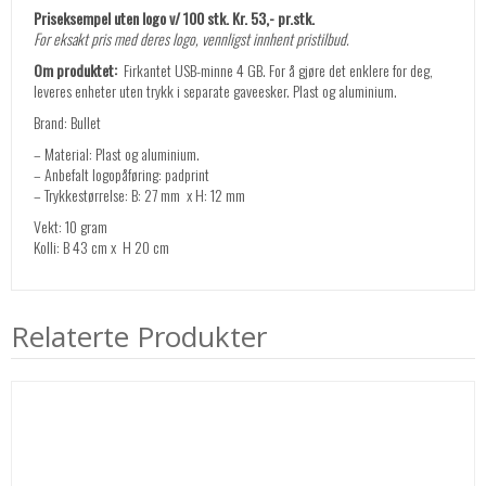
Priseksempel uten logo v/ 100 stk. Kr. 53,- pr.stk.
For eksakt pris med deres logo, vennligst innhent pristilbud.
Om produktet:
Firkantet USB-minne 4 GB. For å gjøre det enklere for deg,
leveres enheter uten trykk i separate gaveesker. Plast og aluminium.
Brand: Bullet
– Material: Plast og aluminium.
– Anbefalt logopåføring: padprint
– Trykkestørrelse: B: 27 mm x H: 12 mm
Vekt: 10 gram
Kolli: B 43 cm x H 20 cm
Relaterte Produkter