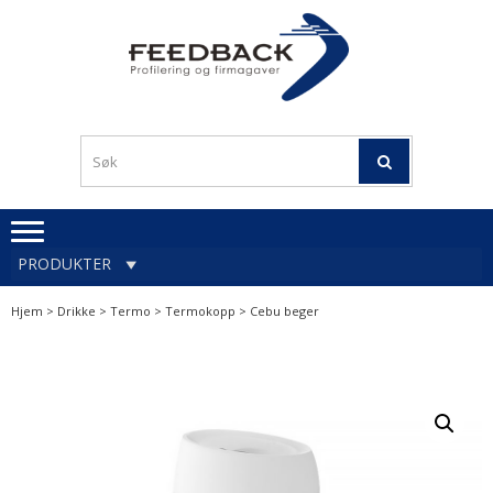
Skip
Skip
to
to
navigation
content
Profileringsartikler med
PROFILERINGSA
logo
OG FIRMAGA
FEEDBACK
PRODUKTER
Hjem
>
Drikke
>
Termo
>
Termokopp
> Cebu beger