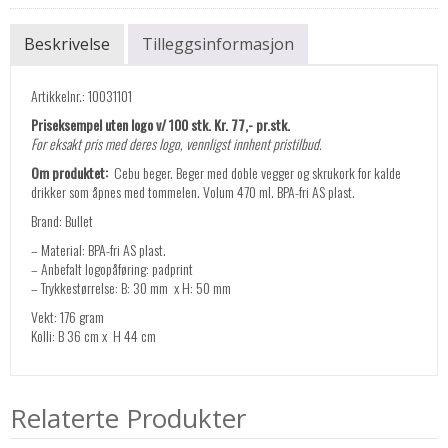
Beskrivelse
Tilleggsinformasjon
Artikkelnr.: 10031101
Priseksempel uten logo v/ 100 stk. Kr. 77,- pr.stk.
For eksakt pris med deres logo, vennligst innhent pristilbud.
Om produktet:
Cebu beger. Beger med doble vegger og skrukork for kalde
drikker som åpnes med tommelen. Volum 470 ml. BPA-fri AS plast.
Brand: Bullet
– Material: BPA-fri AS plast.
– Anbefalt logopåføring: padprint
– Trykkestørrelse: B: 30 mm x H: 50 mm
Vekt: 176 gram
Kolli: B 36 cm x H 44 cm
Relaterte Produkter