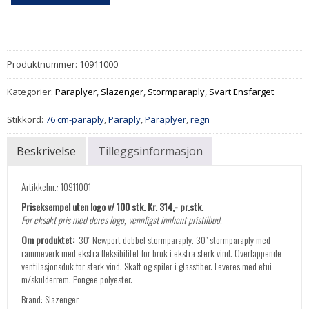
Produktnummer:
10911000
Kategorier:
Paraplyer
,
Slazenger
,
Stormparaply
,
Svart Ensfarget
Stikkord:
76 cm-paraply
,
Paraply
,
Paraplyer
,
regn
Beskrivelse
Tilleggsinformasjon
Artikkelnr.: 10911001
Priseksempel uten logo v/ 100 stk. Kr. 314,- pr.stk.
For eksakt pris med deres logo, vennligst innhent pristilbud.
Om produktet:
30″ Newport dobbel stormparaply. 30″ stormparaply med
rammeverk med ekstra fleksibilitet for bruk i ekstra sterk vind. Overlappende
ventilasjonsduk for sterk vind. Skaft og spiler i glassfiber. Leveres med etui
m/skulderrem. Pongee polyester.
Brand: Slazenger