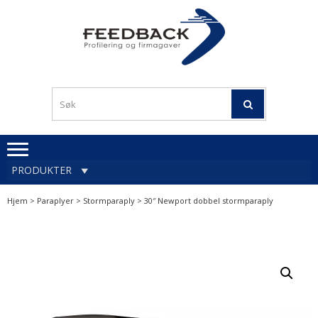
Skip
Skip
to
to
navigation
content
Profileringsartikler med
PROFILERINGSA
logo
OG FIRMAGA
FEEDBACK
PRODUKTER
Hjem
>
Paraplyer
>
Stormparaply
> 30″ Newport dobbel stormparaply