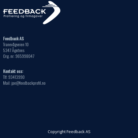
Feedback AS
Tranevågveien 10
5347 Ågotnes
Org. nr: 965998047
Kontakt oss:
Tlf: 93413990
Mail: jpe@feedbackprofil.no
Copyright Feedback AS