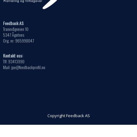
Feedback AS
Tranevågveien 10
5347 Ågotnes
Org. nr: 965998047
Kontakt oss:
Tlf: 93413990
Mail: jpe@feedbackprofil.no
Copyright Feedback AS