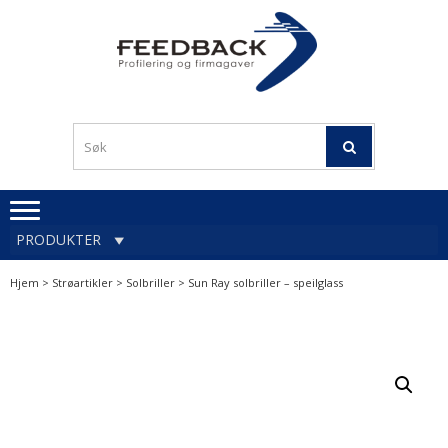
Skip
Skip
to
to
navigation
content
Profileringsartikler med
PROFILERINGSA
logo
OG FIRMAGA
FEEDBACK
PRODUKTER
Hjem
>
Strøartikler
>
Solbriller
> Sun Ray solbriller – speilglass