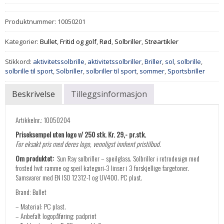
Produktnummer:
10050201
Kategorier:
Bullet
,
Fritid og golf
,
Rød
,
Solbriller
,
Strøartikler
Stikkord:
aktivitetssolbrille
,
aktivitetssolbriller
,
Briller
,
sol
,
solbrille
,
solbrille til sport
,
Solbriller
,
solbriller til sport
,
sommer
,
Sportsbriller
Beskrivelse
Tilleggsinformasjon
Artikkelnr.: 10050204
Priseksempel uten logo v/ 250 stk. Kr. 29,- pr.stk.
For eksakt pris med deres logo, vennligst innhent pristilbud.
Om produktet:
Sun Ray solbriller – speilglass. Solbriller i retrodesign med
frosted hvit ramme og speil kategori-3 linser i 3 forskjellige fargetoner.
Samsvarer med EN ISO 12312-1 og UV400. PC plast.
Brand: Bullet
– Material: PC plast.
– Anbefalt logopåføring: padprint