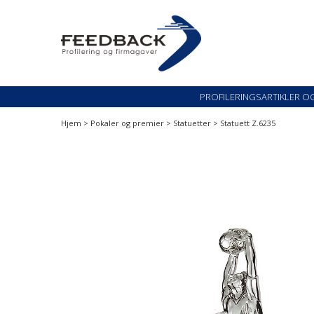
Skip
Skip
to
to
navigation
content
Profileringsartikler med logo
PROFILERINGSARTI
PROFILERINGSARTIKLER O
Hjem
>
Pokaler og premier
>
Statuetter
> Statuett Z.6235