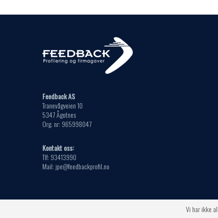
Feedback AS
Tranevågveien 10
5347 Ågotnes
Org. nr: 965998047
Kontakt oss:
Tlf: 93413990
Mail: jpe@feedbackprofil.no
Copyright Feedback AS
Vi har ikke a