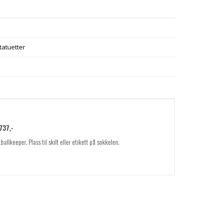
tatuetter
 737,-
ballkeeper. Plass til skilt eller etikett på sokkelen.