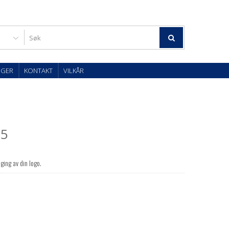
OGER
KONTAKT
VILKÅR
35
r
ging av din logo.