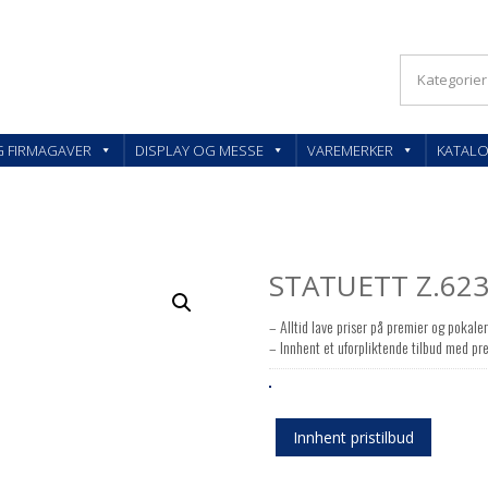
KLER OG FIRMAGAVER – FEEDBACK AS
G FIRMAGAVER
DISPLAY OG MESSE
VAREMERKER
KATAL
STATUETT Z.62
– Alltid lave priser på premier og pokale
– Innhent et uforpliktende tilbud med pre
Innhent pristilbud