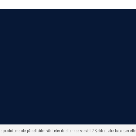
lle produktene ute på nettsiden vår. Leter du etter noe spesielt? Sjekk ut våre kataloger elle