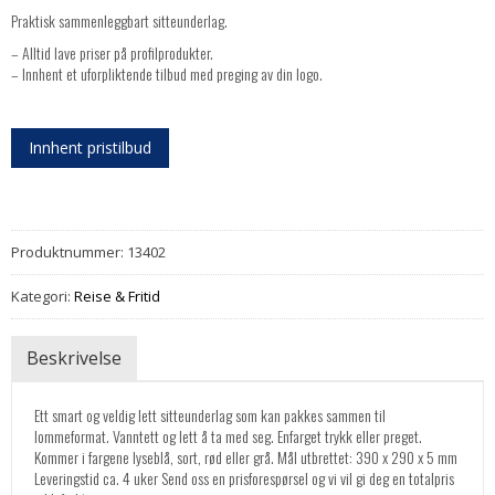
Praktisk sammenleggbart sitteunderlag.
– Alltid lave priser på profilprodukter.
– Innhent et uforpliktende tilbud med preging av din logo.
Innhent pristilbud
Produktnummer:
13402
Kategori:
Reise & Fritid
Beskrivelse
Ett smart og veldig lett sitteunderlag som kan pakkes sammen til
lommeformat. Vanntett og lett å ta med seg. Enfarget trykk eller preget.
Kommer i fargene lyseblå, sort, rød eller grå. Mål utbrettet: 390 x 290 x 5 mm
Leveringstid ca. 4 uker Send oss en prisforespørsel og vi vil gi deg en totalpris