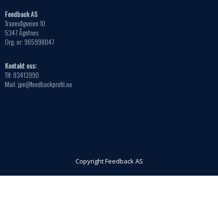
Feedback AS
Tranevågveien 10
5347 Ågotnes
Org. nr: 965998047
Kontakt oss:
Tlf: 93413990
Mail: jpe@feedbackprofil.no
Copyright Feedback AS