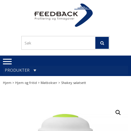
Skip
Skip
to
to
navigation
content
Profileringsartikler med
PROFILERINGSA
logo
OG FIRMAGA
FEEDBACK
PRODUKTER
Hjem
>
Hjem og fritid
>
Matbokser
> Shakey salatsett