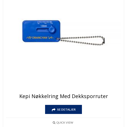
Dette
Kepi Nøkkelring Med Dekksporruter
produktet
har
Dette
flere
SE DETALJER
produktet
varianter.
har
Alternativene
flere
kan
QUICK VIEW