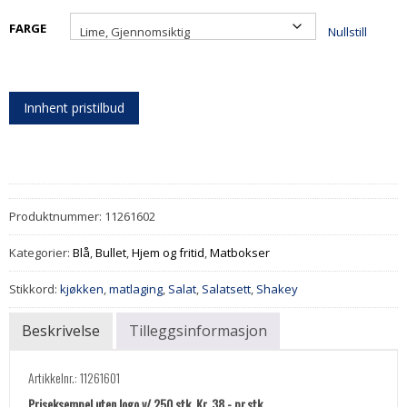
FARGE
Nullstill
Innhent pristilbud
Produktnummer:
11261602
Kategorier:
Blå
,
Bullet
,
Hjem og fritid
,
Matbokser
Stikkord:
kjøkken
,
matlaging
,
Salat
,
Salatsett
,
Shakey
Beskrivelse
Tilleggsinformasjon
Artikkelnr.: 11261601
Priseksempel uten logo v/ 250 stk. Kr. 38,- pr.stk.