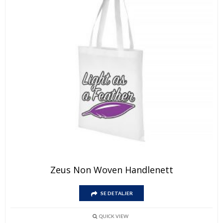
Dette
Zeus Non Woven Handlenett
produktet
har
Dette
flere
SE DETALJER
produktet
varianter.
har
Alternativene
flere
kan
QUICK VIEW