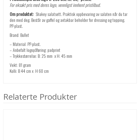
For eksakt pris med deres logo, vennligst innhent pristilbud.
Om produktet:
Shakey salatsett. Praktisk oppbevaring av salaten når du tar
den med deg. Består av gaffel og avtakbar beholder for dressing og topping.
PP-plast.
Brand: Bullet
– Material: PP-plast.
– Anbefalt logopåføring: padprint
– Trykkestørrelse: B: 25 mm x H: 45 mm
Vekt: 81 gram
Kolli: B 44 cm x H 60 cm
Relaterte Produkter