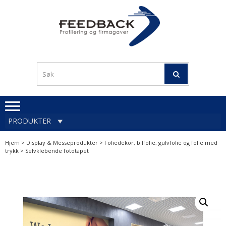
Skip
Skip
to
to
navigation
content
Profileringsartikler med
PROFILERINGSA
logo
OG FIRMAGA
FEEDBACK
PRODUKTER
Hjem
>
Display & Messeprodukter
>
Foliedekor, bilfolie, gulvfolie og folie med
trykk
> Selvklebende fototapet