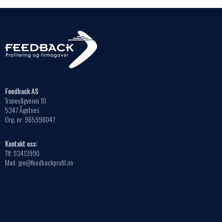
Feedback AS
Tranevågveien 10
5347 Ågotnes
Org. nr: 965998047
Kontakt oss:
Tlf: 93413990
Mail: jpe@feedbackprofil.no