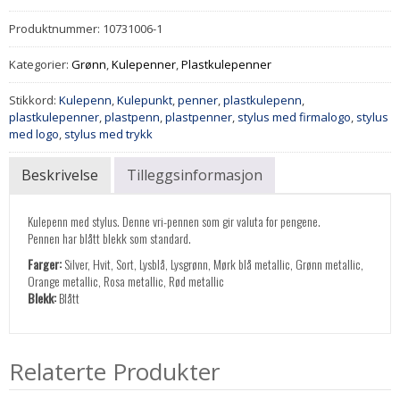
Produktnummer:
10731006-1
Kategorier:
Grønn
,
Kulepenner
,
Plastkulepenner
Stikkord:
Kulepenn
,
Kulepunkt
,
penner
,
plastkulepenn
,
plastkulepenner
,
plastpenn
,
plastpenner
,
stylus med firmalogo
,
stylus
med logo
,
stylus med trykk
Beskrivelse
Tilleggsinformasjon
Kulepenn med stylus. Denne vri-pennen som gir valuta for pengene.
Pennen har blått blekk som standard.
Farger:
Silver, Hvit, Sort, Lysblå, Lysgrønn, Mørk blå metallic, Grønn metallic,
Orange metallic, Rosa metallic, Rød metallic
Blekk:
Blått
Relaterte Produkter