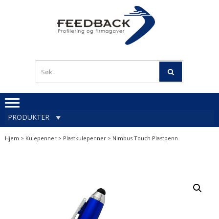
Skip
Skip
to
to
navigation
content
Profileringsartikler med
PROFILERINGSA
logo
OG FIRMAGA
FEEDBACK
PRODUKTER
Hjem
>
Kulepenner
>
Plastkulepenner
> Nimbus Touch Plastpenn