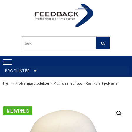
Skip
Skip
to
to
navigation
content
Profileringsartikler med
PROFILERINGSA
logo
OG FIRMAGA
FEEDBACK
PRODUKTER
Hjem
>
Profileringsprodukter
> Multilue med logo – Resirkulert polyester
MILJØVENNLIG