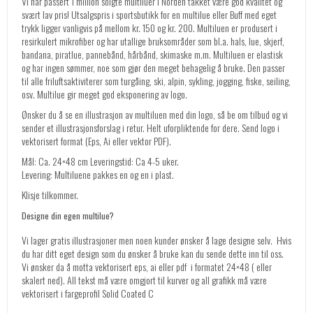
Vi har passert 1 million solgte multiluer i Norden takket være god kvalitet og
svært lav pris! Utsalgspris i sportsbutikk for en multilue eller Buff med eget
trykk ligger vanligvis på mellom kr. 150 og kr. 200. Multiluen er produsert i
resirkulert mikrofiber og har utallige bruksområder som bl.a. hals, lue, skjerf,
bandana, piratlue, pannebånd, hårbånd, skimaske m.m. Multiluen er elastisk
og har ingen sømmer, noe som gjør den meget behagelig å bruke. Den passer
til alle friluftsaktiviterer som turgåing, ski, alpin, sykling, jogging, fiske, seiling,
osv. Multilue gir meget god eksponering av logo.
Ønsker du å se en illustrasjon av multiluen med din logo, så be om tilbud og vi
sender et illustrasjonsforslag i retur. Helt uforpliktende for dere. Send logo i
vektorisert format (Eps, Ai eller vektor PDF).
Mål: Ca. 24×48 cm Leveringstid: Ca 4-5 uker.
Levering: Multiluene pakkes en og en i plast.
Klisje tilkommer.
Designe din egen multilue?
Vi lager gratis illustrasjoner men noen kunder ønsker å lage designe selv. Hvis
du har ditt eget design som du ønsker å bruke kan du sende dette inn til oss.
Vi ønsker da å motta vektorisert eps, ai eller pdf i formatet 24×48 ( eller
skalert ned). All tekst må være omgjort til kurver og all grafikk må være
vektorisert i fargeprofil Solid Coated C