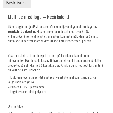
Beskrivelse
Multilue med logo – Resirkulert!
Slå et slag for miljøet! Vi lanserer vår nye miljøvennlige multilue laget av
resirkulert polyester
. Plastforbruket er redusert med over 90%.
Vi har prøvd å fjerne all plast og er nesten kommet i mål. Men for å unngå
fuktskade under transport pakkes 10 stk. i plast istedenfor 1 per stk.
Visste du at vi tar i mot innspill fra dere på hvordan vi kan ble mer
miljøvennlig? Har du gode forslag til hvordan vi kan bli enda bedre på dette
produktet så nøl ikke med å kontakte oss. Kanskje du har et godt forslag til å
bli kvitt de siste 10%ene?
– Multiluen leveres med vårt eget resirkulert-stempel som standard. Kan
velges bort ved ønske.
– Pakkes 10 stk. i plastlomme
– Laget av resirkulert polyester
Om multiluen