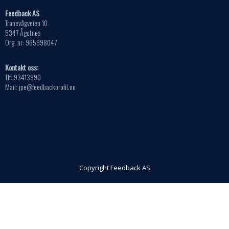
Feedback AS
Tranevågveien 10
5347 Ågotnes
Org. nr: 965998047
Kontakt oss:
Tlf: 93413990
Mail: jpe@feedbackprofil.no
Copyright Feedback AS