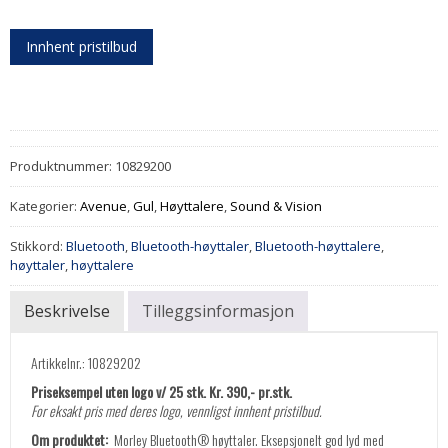
Innhent pristilbud
Produktnummer:
10829200
Kategorier:
Avenue
,
Gul
,
Høyttalere
,
Sound & Vision
Stikkord:
Bluetooth
,
Bluetooth-høyttaler
,
Bluetooth-høyttalere
,
høyttaler
,
høyttalere
Beskrivelse
Tilleggsinformasjon
Artikkelnr.: 10829202
Priseksempel uten logo v/ 25 stk. Kr. 390,- pr.stk.
For eksakt pris med deres logo, vennligst innhent pristilbud.
Om produktet:
Morley Bluetooth® høyttaler. Eksepsjonelt god lyd med