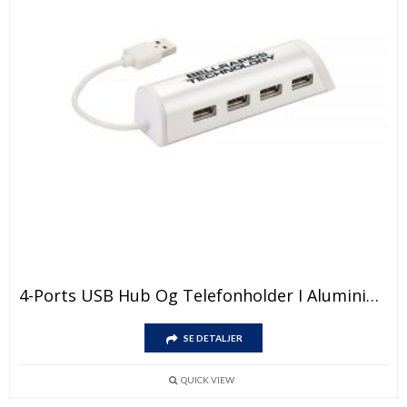
Dette
4-Ports USB Hub Og Telefonholder I Aluminium
produktet
har
Dette
flere
SE DETALJER
produktet
varianter.
har
Alternativene
flere
kan
QUICK VIEW
varianter.
velges