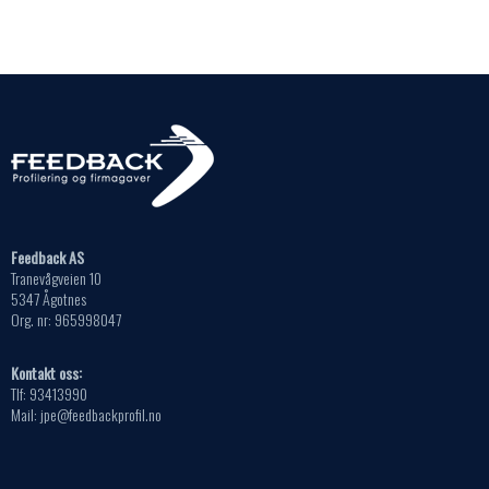
Alternativene
på
kan
produktsiden
velges
på
produktsiden
Feedback AS
Tranevågveien 10
5347 Ågotnes
Org. nr: 965998047
Kontakt oss:
Tlf: 93413990
Mail: jpe@feedbackprofil.no