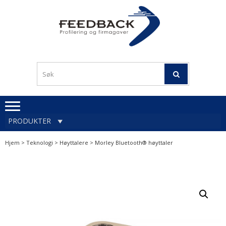
Skip
Skip
to
to
navigation
content
Profileringsartikler med
PROFILERINGSA
logo
OG FIRMAGA
FEEDBACK
PRODUKTER
Hjem
>
Teknologi
>
Høyttalere
> Morley Bluetooth® høyttaler