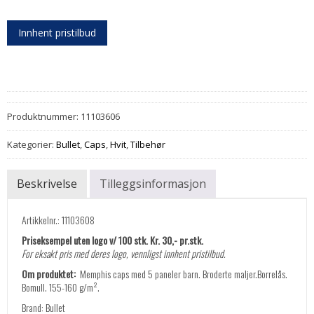
Innhent pristilbud
Produktnummer:
11103606
Kategorier:
Bullet
,
Caps
,
Hvit
,
Tilbehør
Beskrivelse
Tilleggsinformasjon
Artikkelnr.: 11103608
Priseksempel uten logo v/ 100 stk. Kr. 30,- pr.stk.
For eksakt pris med deres logo, vennligst innhent pristilbud.
Om produktet:
Memphis caps med 5 paneler barn. Broderte maljer.Borrelås.
Bomull. 155-160 g/m².
Brand: Bullet