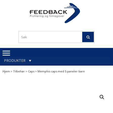
Skip
Skip
to
to
navigation
content
Profileringsartikler med
PROFILERINGSA
logo
OG FIRMAGA
FEEDBACK
PRODUKTER
Hjem
>
Tilbehør
>
Caps
> Memphis caps med 5 paneler barn