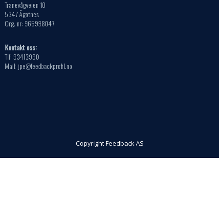
Tranevågveien 10
5347 Ågotnes
Org. nr: 965998047
Kontakt oss:
Tlf: 93413990
Mail: jpe@feedbackprofil.no
Copyright Feedback AS