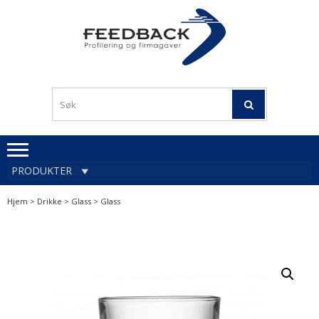
Skip
Skip
to
to
navigation
content
Profileringsartikler med
PROFILERINGSA
logo
OG FIRMAGA
FEEDBACK
PRODUKTER
Hjem
>
Drikke
>
Glass
> Glass