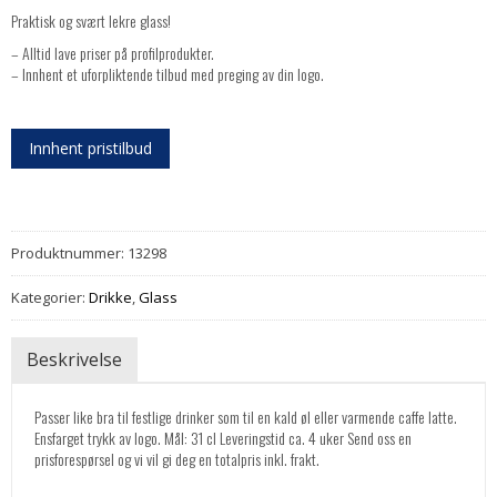
Praktisk og svært lekre glass!
– Alltid lave priser på profilprodukter.
– Innhent et uforpliktende tilbud med preging av din logo.
Innhent pristilbud
Produktnummer:
13298
Kategorier:
Drikke
,
Glass
Beskrivelse
Passer like bra til festlige drinker som til en kald øl eller varmende caffe latte.
Ensfarget trykk av logo. Mål: 31 cl Leveringstid ca. 4 uker Send oss en
prisforespørsel og vi vil gi deg en totalpris inkl. frakt.