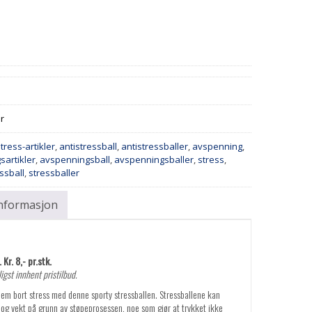
er
tress-artikler
,
antistressball
,
antistressballer
,
avspenning
,
sartikler
,
avspenningsball
,
avspenningsballer
,
stress
,
ssball
,
stressballer
informasjon
Kr. 8,- pr.stk.
igst innhent pristilbud.
Klem bort stress med denne sporty stressballen. Stressballene kan
se og vekt på grunn av støpeprosessen, noe som gjør at trykket ikke