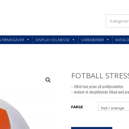
KLER OG FIRMAGAVER – FEEDBACK AS
G FIRMAGAVER
DISPLAY OG MESSE
VAREMERKER
KATAL
FOTBALL STRES
– Alltid lave priser på profilprodukter.
– Innhent et uforpliktende tilbud med pre
FARGE