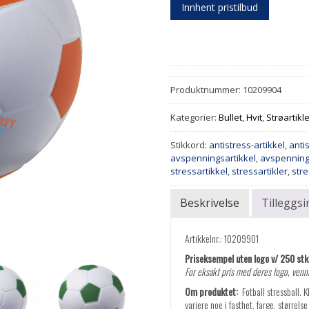
Innhent pristilbud
Produktnummer:
10209904
Kategorier:
Bullet
,
Hvit
,
Strøartikl
Stikkord:
antistress-artikkel
,
antis
avspenningsartikkel
,
avspenning
stressartikkel
,
stressartikler
,
stre
Beskrivelse
Tilleggs
Artikkelnr.: 10209901
Priseksempel uten logo v/ 250 stk. 
For eksakt pris med deres logo, vennl
Om produktet:
Fotball stressball. 
variere noe i fasthet, farge, størrel