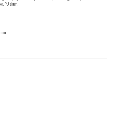
ekke. PU skum.
0 mm