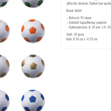
alltid blir identisk. Trykket kan spr
Brand: Bullet
– Material: PU skum.
– Anbefalt logopåføring: padprint
– Trykkestørrelse: B: 30 mm x H: 2
Vekt: 28 gram
Kolli: B 34 cm x H 29 cm