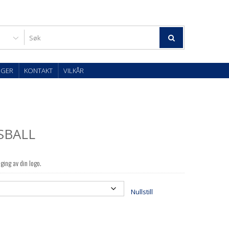
OGER
KONTAKT
VILKÅR
SBALL
ging av din logo.
Nullstill