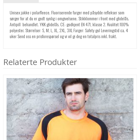
Unisex jakke i polarfleece. Fluoriserende farger med påsydde reflekser som
sørger for at du er godt synlig i omgivelsene. Stikklommer i front med glidelås.
Antipill  behandlet. YKK glidelås. CE- godkjent EN 471, klasse 2. Kvalitet:100%
polyester. Størrelser: S, M, L, XL, 2XL, 3XL Farger: Safety gul Leveringstid ca. 4
uker Send oss en prisforespørsel og vi vil gi deg en totalpris inkl. frakt.
Relaterte Produkter