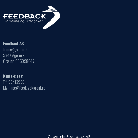
Feedback AS
Tranevågveien 10
5347 Ågotnes
Org. nr: 965998047
Kontakt oss:
Tlf: 93413990
Mail: jpe@feedbackprofil.no
Copyright Feedback AS