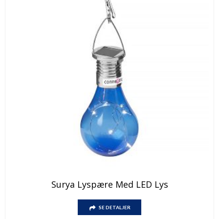
Dette
Surya Lyspære Med LED Lys
produktet
har
Dette
flere
SE DETALJER
produktet
varianter.