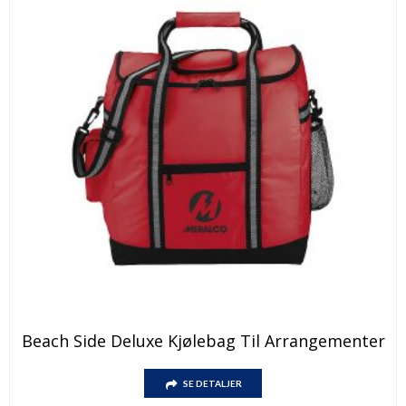
Dette
Beach Side Deluxe Kjølebag Til Arrangementer
produktet
har
Dette
flere
SE DETALJER
produktet
varianter.