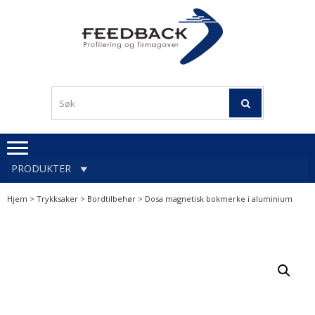
Skip
Skip
to
to
navigation
content
Profileringsartikler med
PROFILERINGSA
logo
OG FIRMAGA
FEEDBACK
PRODUKTER
Hjem
>
Trykksaker
>
Bordtilbehør
> Dosa magnetisk bokmerke i aluminium