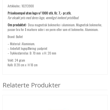
Artikkelnr.: 10213900
Priseksempel uten logo v/ 1000 stk. Kr. 7,- pr.stk.
For eksakt pris med deres logo, vennligst innhent pristilbud.
Om produktet:
Dosa magnetisk bokmerke i aluminium. Magnetisk bokmerke,
passer bra for å markere sider i en perm eller som et bokmerke. Aluminium.
Brand: Bullet
– Material: Aluminium.
– Anbefalt logopåføring: padprint
– Trykkestørrelse: B: 70 mm x H: 20 mm
Vekt: 24 gram
Kolli: B 28 cm x H 18 cm
Relaterte Produkter