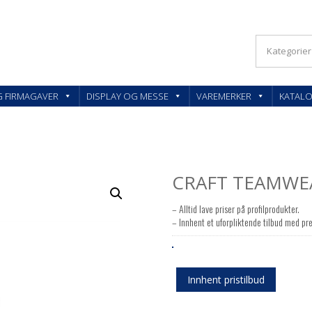
KLER OG FIRMAGAVER – FEEDBACK AS
G FIRMAGAVER
DISPLAY OG MESSE
VAREMERKER
KATAL
CRAFT TEAMWEA
– Alltid lave priser på profilprodukter.
– Innhent et uforpliktende tilbud med pre
Innhent pristilbud