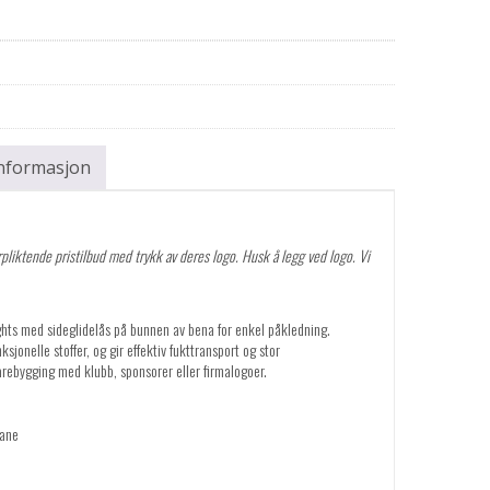
informasjon
pliktende pristilbud med trykk av deres logo. Husk å legg ved logo. Vi
tights med sideglidelås på bunnen av bena for enkel påkledning.
ksjonelle stoffer, og gir effektiv fukttransport og stor
arebygging med klubb, sponsorer eller firmalogoer.
tane