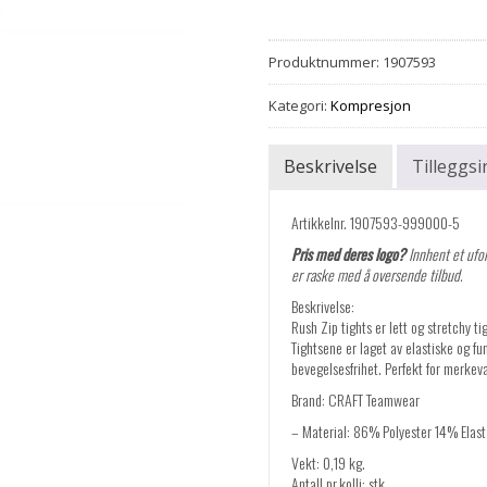
Produktnummer:
1907593
Kategori:
Kompresjon
Beskrivelse
Tilleggs
Artikkelnr. 1907593-999000-5
Pris med deres logo?
Innhent et ufor
er raske med å oversende tilbud.
Beskrivelse:
Rush Zip tights er lett og stretchy 
Tightsene er laget av elastiske og fun
bevegelsesfrihet. Perfekt for merkev
Brand: CRAFT Teamwear
– Material: 86% Polyester 14% Elas
Vekt: 0,19 kg.
Antall pr.kolli: stk.