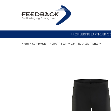
Skip
Skip
to
to
navigation
content
Profileringsartikler med logo
PROFILERINGSARTI
PROFILERINGSARTIKLER O
Hjem
>
Kompresjon
> CRAFT Teamwear – Rush Zip Tights M