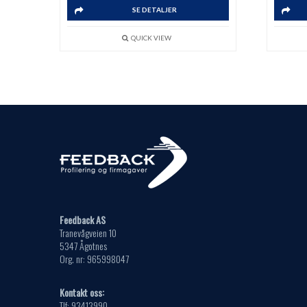
SE DETALJER
QUICK VIEW
Feedback AS
Tranevågveien 10
5347 Ågotnes
Org. nr: 965998047
Kontakt oss:
Tlf: 93413990