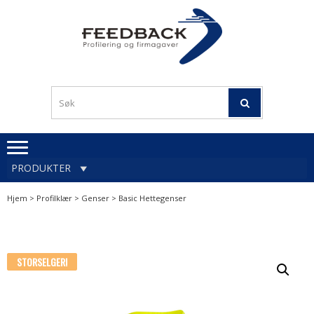
Skip
Skip
to
to
navigation
content
Profileringsartikler med
PROFILERINGSA
logo
OG FIRMAGA
FEEDBACK
PRODUKTER
Hjem
>
Profilklær
>
Genser
> Basic Hettegenser
STORSELGER!
STORSELGER!