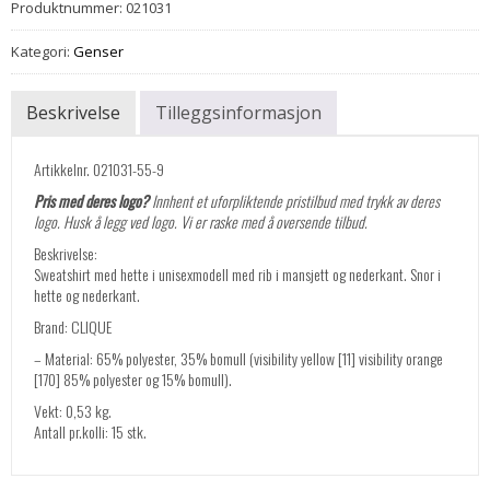
Produktnummer:
021031
Kategori:
Genser
Beskrivelse
Tilleggsinformasjon
Artikkelnr. 021031-55-9
Pris med deres logo?
Innhent et uforpliktende pristilbud med trykk av deres
logo. Husk å legg ved logo. Vi er raske med å oversende tilbud.
Beskrivelse:
Sweatshirt med hette i unisexmodell med rib i mansjett og nederkant. Snor i
hette og nederkant.
Brand: CLIQUE
– Material: 65% polyester, 35% bomull (visibility yellow [11] visibility orange
[170] 85% polyester og 15% bomull).
Vekt: 0,53 kg.
Antall pr.kolli: 15 stk.