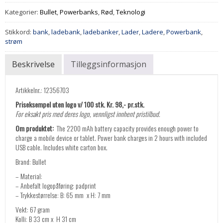
Kategorier:
Bullet
,
Powerbanks
,
Rød
,
Teknologi
Stikkord:
bank
,
ladebank
,
ladebanker
,
Lader
,
Ladere
,
Powerbank
,
strøm
Beskrivelse
Tilleggsinformasjon
Artikkelnr.: 12356703
Priseksempel uten logo v/ 100 stk. Kr. 98,- pr.stk.
For eksakt pris med deres logo, vennligst innhent pristilbud.
Om produktet:
The 2200 mAh battery capacity provides enough power to
charge a mobile device or tablet. Power bank charges in 2 hours with included
USB cable. Includes white carton box.
Brand: Bullet
– Material:
– Anbefalt logopåføring: padprint
– Trykkestørrelse: B: 65 mm x H: 7 mm
Vekt: 67 gram
Kolli: B 33 cm x H 31 cm