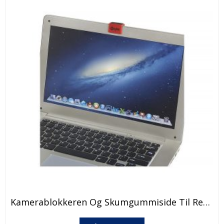
produktsiden
Dette
Kamerablokkeren Og Skumgummiside Til Rengjøring Av Datamaskinskjerm
produktet
har
Dette
flere