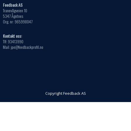
Feedback AS
Tranevågveien 10
5347 Ågotnes
Org. nr: 965998047
Kontakt oss:
Tlf: 93413990
Mail: jpe@feedbackprofil.no
Copyright Feedback AS