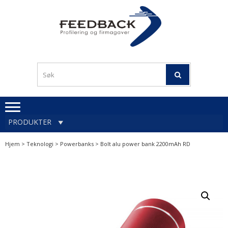
Skip
Skip
to
to
navigation
content
Profileringsartikler med
PROFILERINGSA
logo
OG FIRMAGA
FEEDBACK
PRODUKTER
Hjem
>
Teknologi
>
Powerbanks
> Bolt alu power bank 2200mAh RD