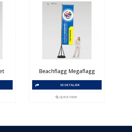
et
Beachflagg Megaflagg
SE DETALJER
QUICK VIEW