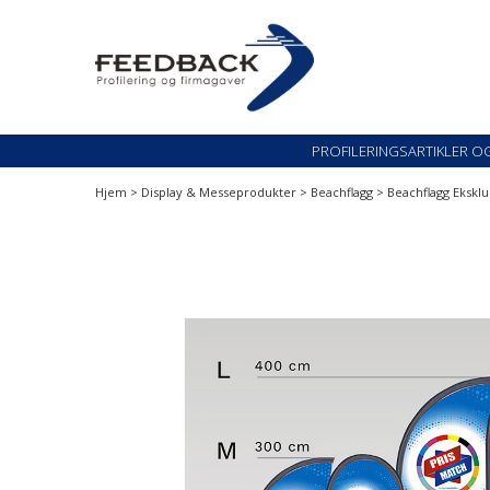
Skip
Skip
to
to
navigation
content
Profileringsartikler med logo
PROFILERINGSARTI
PROFILERINGSARTIKLER O
Hjem
>
Display & Messeprodukter
>
Beachflagg
> Beachflagg Eksklu