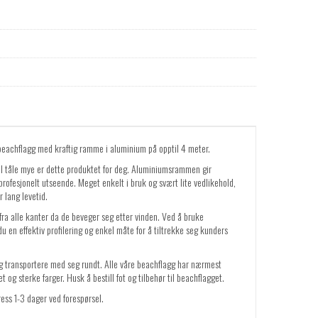
beachflagg med kraftig ramme i aluminium på opptil 4 meter.
l tåle mye er dette produktet for deg. Aluminiumsrammen gir
rofesjonelt utseende. Meget enkelt i bruk og svært lite vedlikehold,
 lang levetid.
 fra alle kanter da de beveger seg etter vinden. Ved å bruke
du en effektiv profilering og enkel måte for å tiltrekke seg kunders
og transportere med seg rundt. Alle våre beachflagg har nærmest
 og sterke farger. Husk å bestill fot og tilbehør til beachflagget.
ress 1-3 dager ved forespørsel.