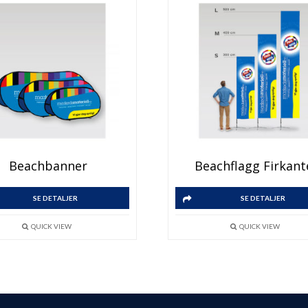
Beachbanner
Beachflagg Firkant
SE DETALJER
SE DETALJER
QUICK VIEW
QUICK VIEW