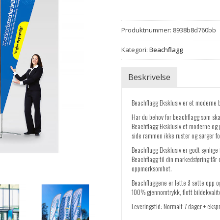
Produktnummer:
8938b8d760bb
Kategori:
Beachflagg
Beskrivelse
Beachflagg Eksklusiv er et moderne 
Har du behov for beachflagg som ska
Beachflagg Eksklusiv et moderne og p
side rammen ikke ruster og sørger for
Beachflagg Eksklusiv er godt synlige
Beachflagg til din markedsføring får 
oppmerksomhet.
Beachflaggene er lette å sette opp 
100% gjennomtrykk, flott bildekvalitet
Leveringstid: Normalt 7 dager + eksp