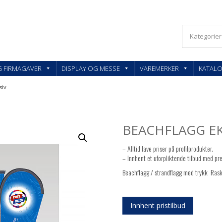
KLER OG FIRMAGAVER – FEEDBACK AS
G FIRMAGAVER
DISPLAY OG MESSE
VAREMERKER
KATAL
siv
BEACHFLAGG EK
– Alltid lave priser på profilprodukter.
– Innhent et uforpliktende tilbud med pre
Beachflagg / strandflagg med trykk  Rask
Innhent pristilbud